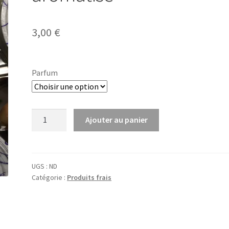
3,00
€
Parfum
quantité
Ajouter au panier
de
Lot
de
4
UGS :
ND
Catégorie :
Produits frais
yaourts
Bio
aromatisé