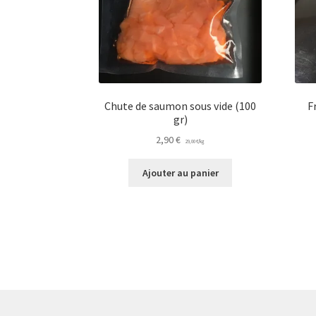
Chute de saumon sous vide (100
F
gr)
2,90
€
29,00
€
/
kg
Ajouter au panier