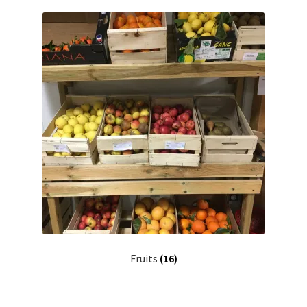
Produits frais
Boeuf
Epicerie
Cosmétique
Boisson
Notre ferme
Fruits
(16)
Mon compte