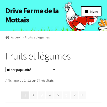
Drive Ferme de la
Aller
Aller
Menu
à
au
Mottais
la
contenu
navigation
Accueil
Accueil
Fruits et légumes
Ouvrir
Tous les articles
le
Fruits et légumes
menu
Volailles
enfant
Fruits et légumes
Affichage de 1–12 sur 74 résultats
Porc
1
2
3
4
5
6
7