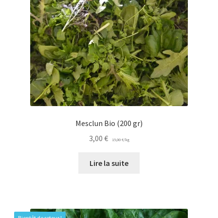
Mesclun Bio (200 gr)
3,00
€
15,00
€
/
kg
Lire la suite
Bientôt de retour !