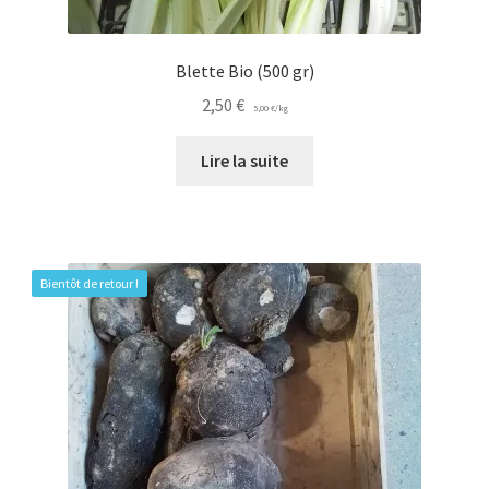
Blette Bio (500 gr)
2,50
€
5,00
€
/
kg
Lire la suite
Bientôt de retour !