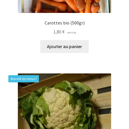
Carottes bio (500gr)
1,80
€
3,60
€
/
kg
Ajouter au panier
Bientôt de retour !