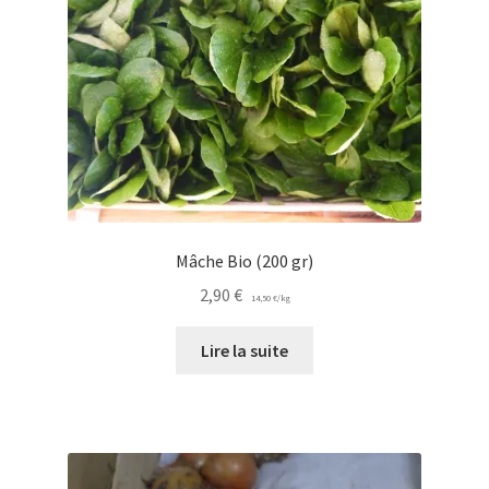
Mâche Bio (200 gr)
2,90
€
14,50
€
/
kg
Lire la suite