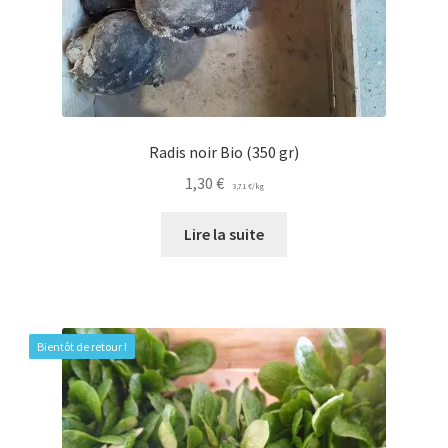
Radis noir Bio (350 gr)
1,30
€
3,71
€
/
kg
Lire la suite
Bientôt de retour !