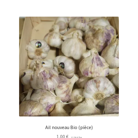
Ail nouveau Bio (pièce)
1,00
€
12,50
€
/
kg