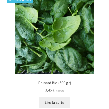
Epinard Bio (500 gr)
3,45
€
6,90
€
/
kg
Lire la suite