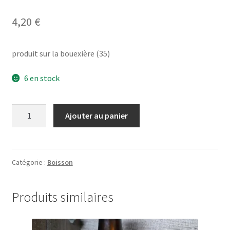
4,20
€
produit sur la bouexière (35)
6 en stock
quantité
Ajouter au panier
de
cidre
brut
Val
Catégorie :
Boisson
de
Chèvre
Produits similaires
75
cl