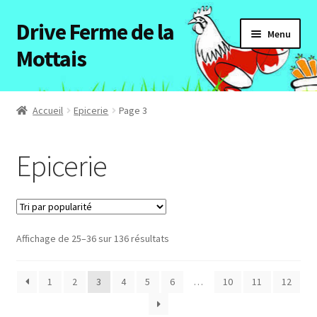
Drive Ferme de la
Aller
Aller
Menu
à
au
Mottais
la
contenu
navigation
Accueil
Accueil
Epicerie
Page 3
Ouvrir
Tous les articles
le
Epicerie
menu
Volailles
enfant
Fruits et légumes
Affichage de 25–36 sur 136 résultats
Porc
1
2
3
4
5
6
…
10
11
12