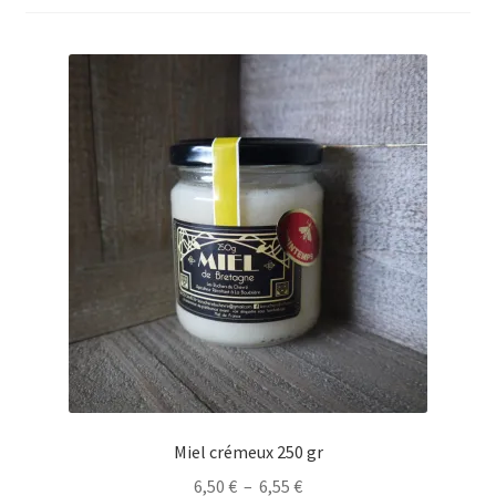
Produits frais
Boeuf
Epicerie
Cosmétique
Boisson
Notre ferme
Mon compte
Miel crémeux 250 gr
Plage
6,50
€
–
6,55
€