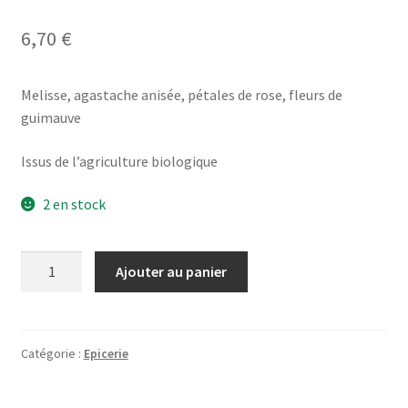
6,70
€
Melisse, agastache anisée, pétales de rose, fleurs de
guimauve
Issus de l’agriculture biologique
2 en stock
quantité
Ajouter au panier
de
Infusion
Bio
Instant
Catégorie :
Epicerie
serein