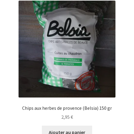
cacao"
100
gr
Chips aux herbes de provence (Belsia) 150 gr
2,95
€
Ajouter au panier