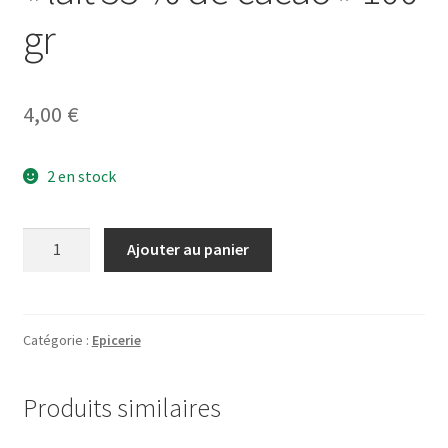
gr
4,00
€
2 en stock
quantité
Ajouter au panier
de
Tablette
chocolat
Bio
Catégorie :
Epicerie
"lait
55
Produits similaires
%
de