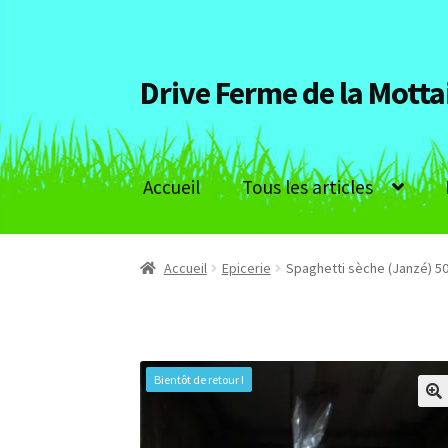
Drive Ferme de la Motta
Aller
Aller
à
au
la
contenu
navigation
Accueil
Tous les articles
Accueil
Epicerie
Spaghetti sèche (Janzé) 50
Bientôt de retour !