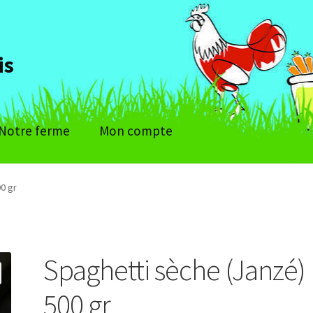
is
Notre ferme
Mon compte
0 gr
Spaghetti sèche (Janzé)
500 gr