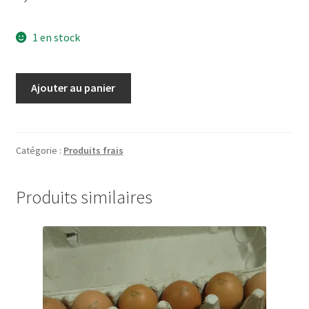
1 en stock
quantité
Ajouter au panier
de
Skyr
fruits
rouges
Catégorie :
Produits frais
500
gr
Produits similaires