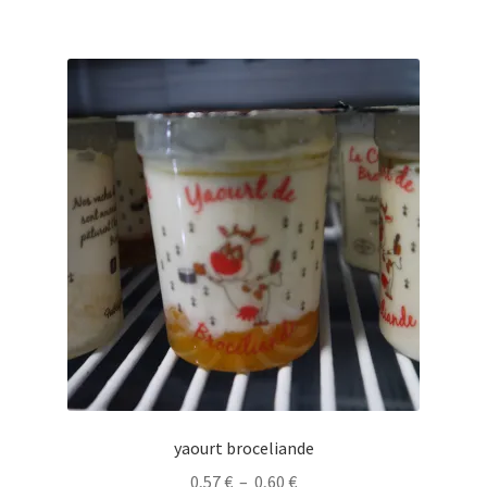
yaourt broceliande
Plage
0,57
€
–
0,60
€