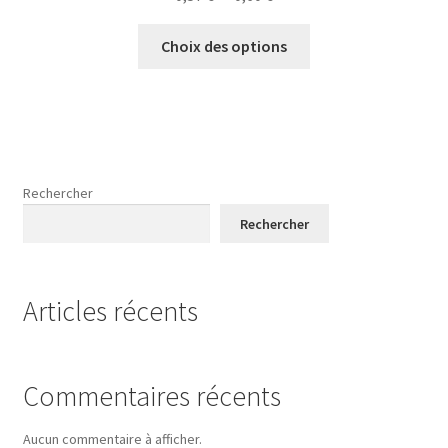
de
Ce
prix :
Choix des options
produit
0,57 €
a
à
plusieurs
0,60 €
variations.
Les
options
Rechercher
peuvent
Rechercher
être
choisies
sur
Articles récents
la
page
du
produit
Commentaires récents
Aucun commentaire à afficher.