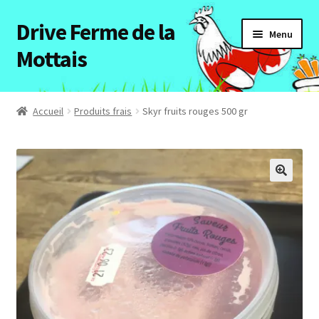
Drive Ferme de la
Aller
Aller
Menu
à
au
Mottais
la
contenu
navigation
Accueil
Accueil
Produits frais
Skyr fruits rouges 500 gr
Ouvrir
Tous les articles
le
menu
Notre ferme
enfant
Mon compte