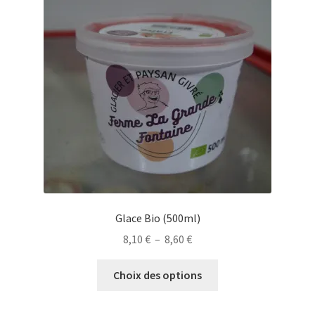
peuvent
être
choisies
sur
la
page
du
produit
Glace Bio (500ml)
Plage
8,10
€
–
8,60
€
de
Ce
prix :
Choix des options
produit
8,10 €
a
à