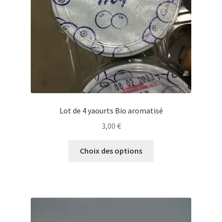
Lot de 4 yaourts Bio aromatisé
3,00
€
Ce
Choix des options
produit
a
plusieurs
variations.
Les
options