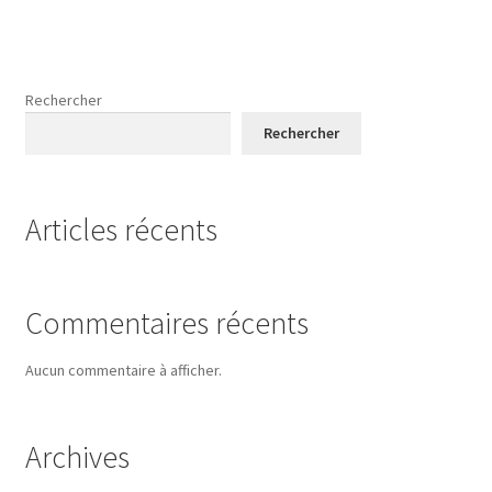
plusieurs
8,60 €
variations.
Les
options
Rechercher
peuvent
Rechercher
être
choisies
sur
Articles récents
la
page
du
produit
Commentaires récents
Aucun commentaire à afficher.
Archives