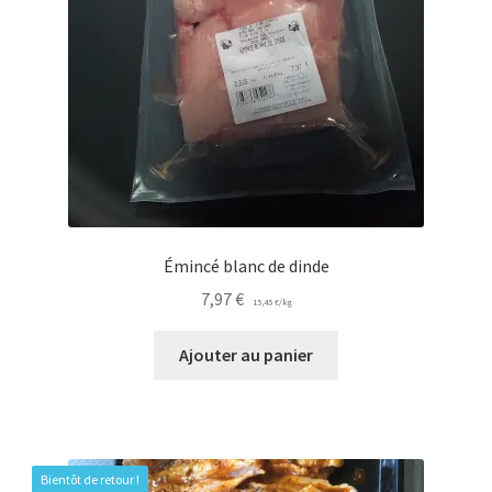
Émincé blanc de dinde
7,97
€
15,45
€
/
kg
Ajouter au panier
Bientôt de retour !