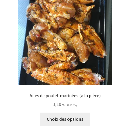
Ailes de poulet marinées (a la pièce)
1,10
€
11,00
€
/
kg
Ce
Choix des options
produit