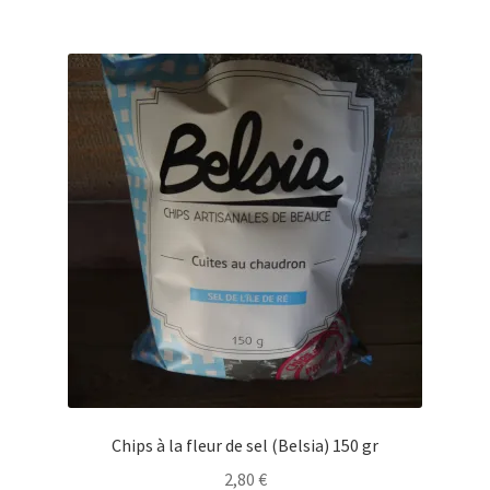
plusieurs
variations.
Les
options
peuvent
être
choisies
sur
la
page
du
produit
Chips à la fleur de sel (Belsia) 150 gr
2,80
€