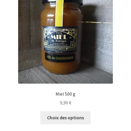
Miel 500 g
9,90
€
Ce
Choix des options
produit
a