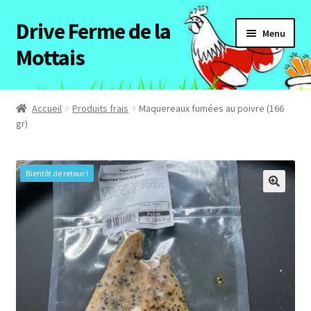
Drive Ferme de la
Aller
Aller
Menu
à
au
Mottais
la
contenu
navigation
Accueil
Accueil
Produits frais
Maquereaux fumées au poivre (166
gr)
Ouvrir
Tous les articles
le
menu
Bientôt de retour !
Notre ferme
enfant
Mon compte