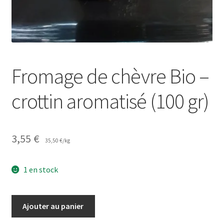
Fromage de chèvre Bio –
crottin aromatisé (100 gr)
3,55
€
35,50
€
/
kg
1 en stock
quantité
Ajouter au panier
de