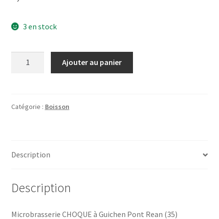
3 en stock
quantité
Ajouter au panier
de
Bière
NOVA
IPA
Catégorie :
Boisson
33cl
Description
Description
Microbrasserie CHOQUE à Guichen Pont Rean (35)