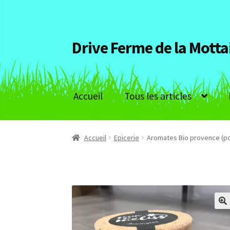
Drive Ferme de la Motta
Aller
Aller
à
au
la
contenu
navigation
Accueil
Tous les articles
Accueil
Epicerie
Aromates Bio provence (po