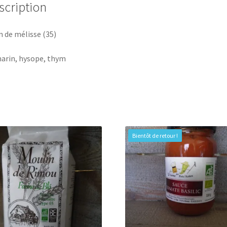
scription
n de mélisse (35)
arin, hysope, thym
Bientôt de retour !