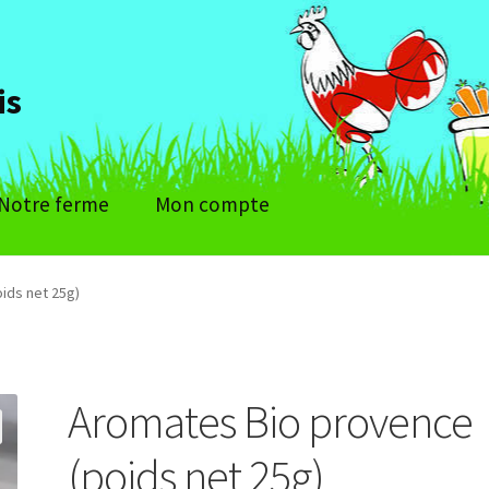
is
Notre ferme
Mon compte
ids net 25g)
Aromates Bio provence
(poids net 25g)