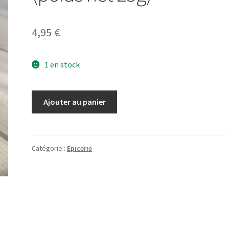
4,95
€
1 en stock
quantité
Ajouter au panier
de
Aromates
Bio
provence
Catégorie :
Epicerie
(poids
net
25g)