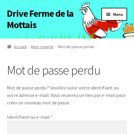
Drive Ferme de la
Aller
Aller
Menu
à
au
Mottais
la
contenu
navigation
Accueil
Accueil
Mon compte
Mot de passe perdu
Ouvrir
Tous les articles
le
Mot de passe perdu
menu
Notre ferme
enfant
Mot de passe perdu ? Veuillez saisir votre identifiant ou
votre adresse e-mail. Vous recevrez un lien par e-mail pour
Mon compte
créer un nouveau mot de passe.
Obligatoire
Identifiant ou e-mail
*