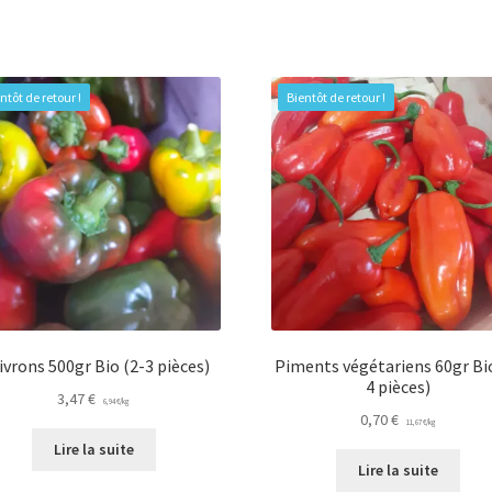
a
p
v
L
ntôt de retour !
Bientôt de retour !
o
p
ê
c
s
la
p
d
p
ivrons 500gr Bio (2-3 pièces)
Piments végétariens 60gr Bio
4 pièces)
3,47
€
6,94
€
/
kg
0,70
€
11,67
€
/
kg
Lire la suite
Lire la suite