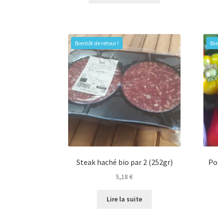
Bientôt de retour !
Bie
Steak haché bio par 2 (252gr)
Po
5,18
€
Lire la suite