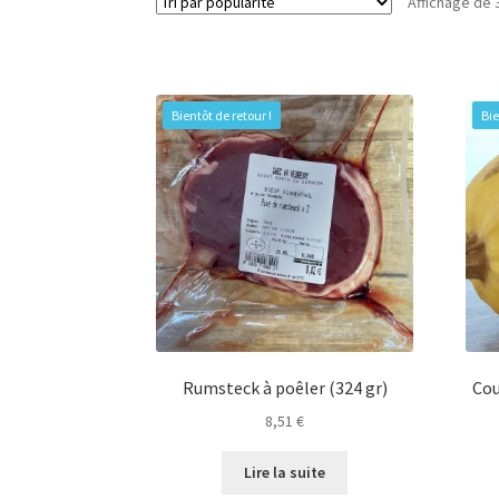
Affichage de 
Bientôt de retour !
Bie
Rumsteck à poêler (324 gr)
Cou
8,51
€
Lire la suite