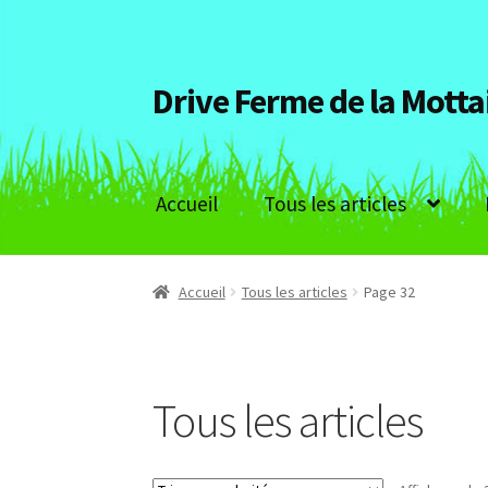
Drive Ferme de la Motta
Aller
Aller
à
au
la
contenu
navigation
Accueil
Tous les articles
Accueil
Tous les articles
Page 32
Tous les articles