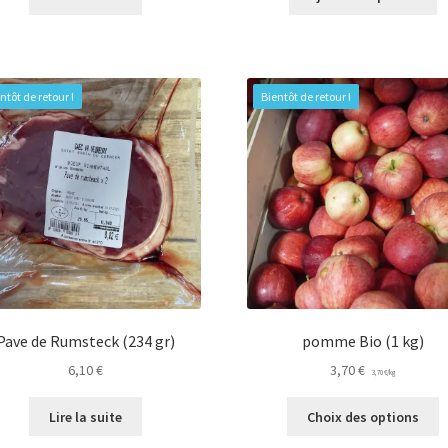
ntôt de retour !
Bientôt de retour !
Pave de Rumsteck (234 gr)
pomme Bio (1 kg)
6,10
€
3,70
€
3,70
€
/
kg
C
Lire la suite
Choix des options
p